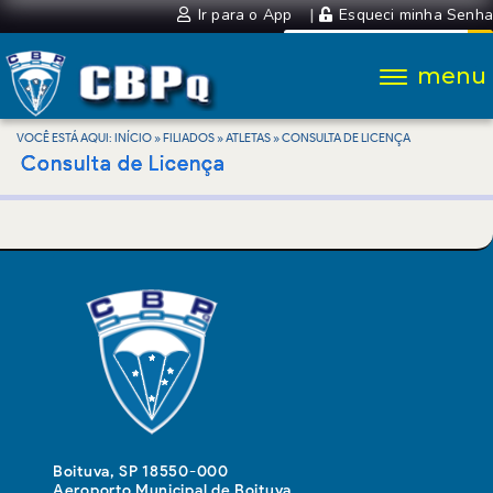
Ir para o App
|
Esqueci minha Senha
VOCÊ ESTÁ AQUI:
INÍCIO
»
FILIADOS
»
ATLETAS
»
CONSULTA DE LICENÇA
Consulta de Licença
Boituva, SP 18550-000
Aeroporto Municipal de Boituva