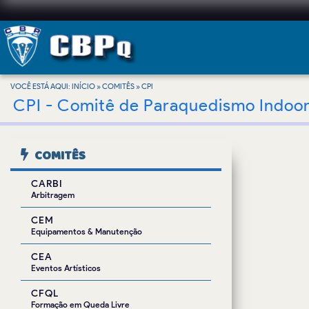
VOCÊ ESTÁ AQUI:
INÍCIO
»
COMITÊS
»
CPI
CPI - Comitê de Paraquedismo Indoo
COMITÊS
CARBI
Arbitragem
CEM
Equipamentos & Manutenção
CEA
Eventos Artísticos
CFQL
Formação em Queda Livre