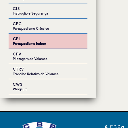
CIS
Instrução e Segurança
CPC
Paraquedismo Clássico
CPI
Paraquedismo Indoor
CPV
Pilotagem de Velames
CTRV
Trabalho Relativo de Velames
CWS
Wingsuit
A CBPq