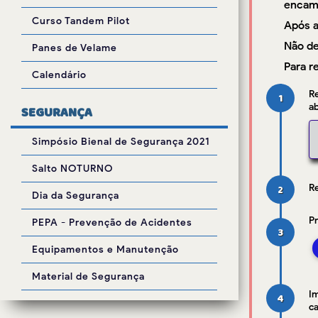
encami
Curso Tandem Pilot
Após a
Não de
Panes de Velame
Para r
Calendário
Re
1
ab
SEGURANÇA
Simpósio Bienal de Segurança 2021
Salto NOTURNO
Re
2
Dia da Segurança
Pr
PEPA - Prevenção de Acidentes
3
Equipamentos e Manutenção
Material de Segurança
I
4
ca