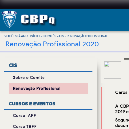
VOCÊ ESTÁ AQUI:
INÍCIO
»
COMITÊS
»
CIS
»
RENOVAÇÃO PROFISSIONAL
Renovação Profissional 2020
CIS
Sobre o Comite
Renovação Profissional
Caros 
CURSOS E EVENTOS
A CBPq
2019 e
Curso IAFF
Segund
docume
Curso TBFF