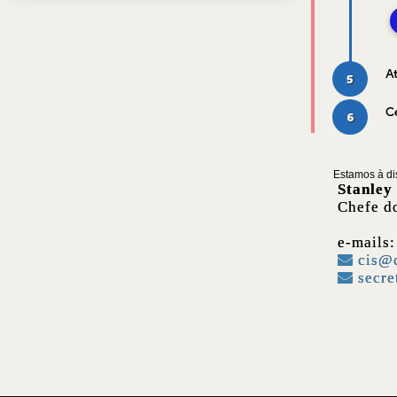
At
5
Ce
6
Estamos à di
Stanley
Chefe d
e-mails:
cis@c
secre